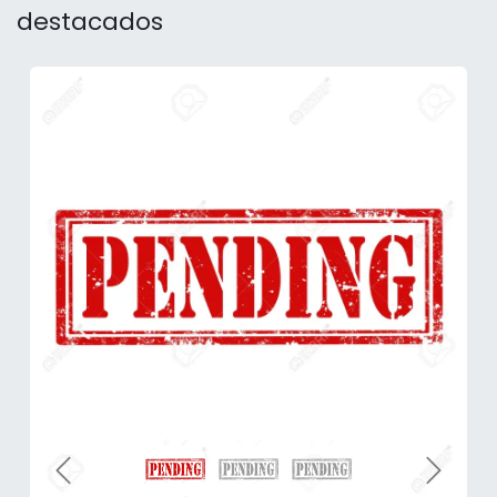
destacados
Anterior
Sigui